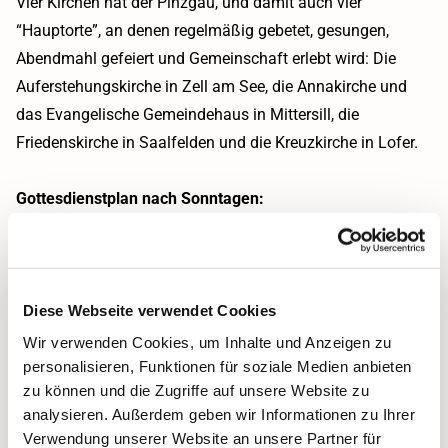
Vier Kirchen hat der Pinzgau, und damit auch vier
“Hauptorte”, an denen regelmäßig gebetet, gesungen,
Abendmahl gefeiert und Gemeinschaft erlebt wird: Die
Auferstehungskirche in Zell am See, die Annakirche und
das Evangelische Gemeindehaus in Mittersill, die
Friedenskirche in Saalfelden und die Kreuzkirche in Lofer.
Gottesdienstplan nach Sonntagen:
1.
und 3. Sonntag im Monat
Mittersill (10 Uhr), Lofer (09 Uhr), Saalfelden (10:30 Uhr)
Am 1. So jeweils mit Feier des Heiligen Abendmahls
2.
und 4. Sonntag im Monat
Diese Webseite verwendet Cookies
Zell am See (10 Uhr)
Wir verwenden Cookies, um Inhalte und Anzeigen zu
personalisieren, Funktionen für soziale Medien anbieten
Am 4. So mit Feier des Heiligen Abendmahls
zu können und die Zugriffe auf unsere Website zu
analysieren. Außerdem geben wir Informationen zu Ihrer
Gottesdienstplan nach Orten (alphabetisch):
Verwendung unserer Website an unsere Partner für