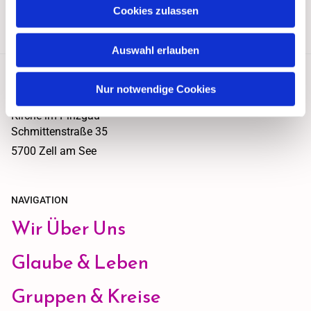
hier
immer den aktuellen Plan mit allen Feiern.
Cookies zulassen
Auswahl erlauben
Nur notwendige Cookies
Evangelischer Pfarrgemeindeverband A.B. "Evangelische
Kirche im Pinzgau"
Schmittenstraße 35
5700 Zell am See
NAVIGATION
Wir Über Uns
Glaube & Leben
Gruppen & Kreise