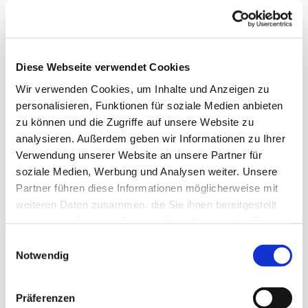
Wir schätzen uns glücklich, gleich 3 ehrenamtliche
Mitarbeiter:innen in der Pfarrgemeinde zu haben,
die sich auf das Lektor:innenamt vorbereiten.
Bernd Bielfeldt und Stefanie Schüle sind Mitglieder
Diese Webseite verwendet Cookies
der Gemeindevertretung. Gunnar Geyer ist Mitglied
Wir verwenden Cookies, um Inhalte und Anzeigen zu
des Presbyteriums. Am 30. November 2025,
personalisieren, Funktionen für soziale Medien anbieten
Beginn 10 Uhr, halten sie ihre erste gemeinsame
zu können und die Zugriffe auf unsere Website zu
Andacht in der Christuskirche. Sie sind herzlich
analysieren. Außerdem geben wir Informationen zu Ihrer
dazu eingeladen. Wir wünschen den Dreien viel
Verwendung unserer Website an unsere Partner für
Freude beim Tun und bedanken uns ganz herzlich
soziale Medien, Werbung und Analysen weiter. Unsere
für ihr Engagement!
Partner führen diese Informationen möglicherweise mit
weiteren Daten zusammen, die Sie ihnen bereitgestellt
haben oder die sie im Rahmen Ihrer Nutzung der Dienste
gesammelt haben.
Einwilligungsauswahl
Notwendig
Dies könnte Sie auch
Präferenzen