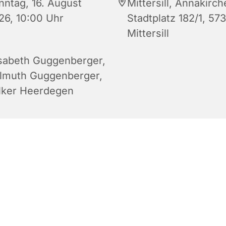
nntag, 16. August
Mittersill, Annakirch
26, 10:00 Uhr
Stadtplatz 182/1, 57
Mittersill
isabeth Guggenberger
,
lmuth Guggenberger
,
lker Heerdegen