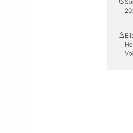
So
20
El
He
Vo