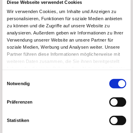
Diese Webseite verwendet Cookies
aufgestellt. Insbesondere Dank unserer fleißigen
Konfis war das Schmücken des Christbaums zügig
Wir verwenden Cookies, um Inhalte und Anzeigen zu
erledigt - und das Ergebnis kann sich wirklich
personalisieren, Funktionen für soziale Medien anbieten
sehen lassen.
zu können und die Zugriffe auf unsere Website zu
analysieren. Außerdem geben wir Informationen zu Ihrer
Verwendung unserer Website an unsere Partner für
soziale Medien, Werbung und Analysen weiter. Unsere
Partner führen diese Informationen möglicherweise mit
weiteren Daten zusammen, die Sie ihnen bereitgestellt
haben oder die sie im Rahmen Ihrer Nutzung der Dienste
Dies könnte Sie auch
gesammelt haben.
Einwilligungsauswahl
interessieren
Notwendig
Präferenzen
Statistiken